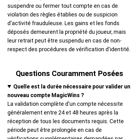
suspendre ou fermer tout compte en cas de
violation des règles établies ou de suspicion
d'activité frauduleuse. Les gains et les fonds
déposés demeurent la propriété du joueur, mais
leur retrait peut être suspendu en cas de non-
respect des procédures de vérification d'identité.
Questions Couramment Posées
Quelle est la durée nécessaire pour valider un
nouveau compte MagicWins ?
La validation complète d'un compte nécessite
généralement entre 24 et 48 heures après la
réception de tous les documents requis. Cette
période peut être prolongée en cas de
vérifications supplémentaires demandées par