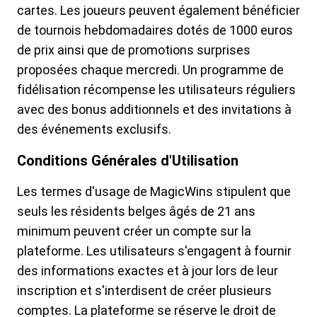
cartes. Les joueurs peuvent également bénéficier
de tournois hebdomadaires dotés de 1000 euros
de prix ainsi que de promotions surprises
proposées chaque mercredi. Un programme de
fidélisation récompense les utilisateurs réguliers
avec des bonus additionnels et des invitations à
des événements exclusifs.
Conditions Générales d'Utilisation
Les termes d'usage de MagicWins stipulent que
seuls les résidents belges âgés de 21 ans
minimum peuvent créer un compte sur la
plateforme. Les utilisateurs s'engagent à fournir
des informations exactes et à jour lors de leur
inscription et s'interdisent de créer plusieurs
comptes. La plateforme se réserve le droit de