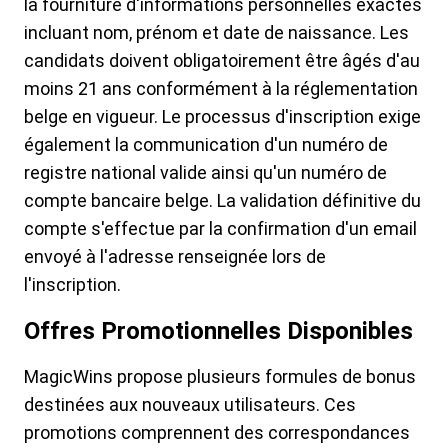
la fourniture d'informations personnelles exactes
incluant nom, prénom et date de naissance. Les
candidats doivent obligatoirement être âgés d'au
moins 21 ans conformément à la réglementation
belge en vigueur. Le processus d'inscription exige
également la communication d'un numéro de
registre national valide ainsi qu'un numéro de
compte bancaire belge. La validation définitive du
compte s'effectue par la confirmation d'un email
envoyé à l'adresse renseignée lors de
l'inscription.
Offres Promotionnelles Disponibles
MagicWins propose plusieurs formules de bonus
destinées aux nouveaux utilisateurs. Ces
promotions comprennent des correspondances