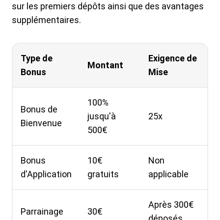
sur les premiers dépôts ainsi que des avantages
supplémentaires.
Type de
Exigence de
Montant
Bonus
Mise
100%
Bonus de
jusqu'à
25x
Bienvenue
500€
Bonus
10€
Non
d'Application
gratuits
applicable
Après 300€
Parrainage
30€
déposés